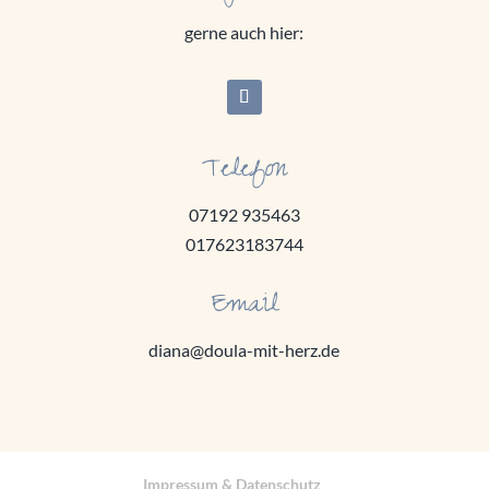
gerne auch hier:
Telefon
07192 935463
017623183744
Email
diana@doula-mit-herz.de
Impressum & Datenschutz